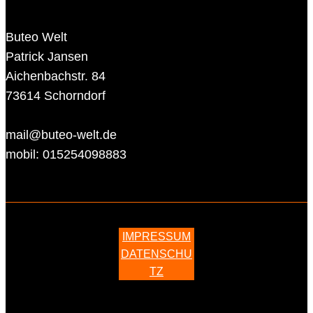
Buteo Welt
Patrick Jansen
Aichenbachstr. 84
73614 Schorndorf
mail@buteo-welt.de
mobil: 015254098883
IMPRESSUM
DATENSCHU
TZ