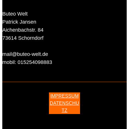
Buteo Welt
Patrick Jansen
Aichenbachstr. 84
73614 Schorndorf
mail@buteo-welt.de
mobil: 015254098883
IMPRESSUM
DATENSCHU
TZ