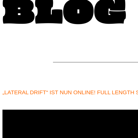
BLOG
„LATERAL DRIFT“ IST NUN ONLINE! FULL LENGTH